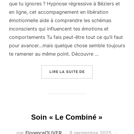
que tu ignores ? Hypnose régressive à Béziers et
en ligne, cet accompagnement en libération
émotionnelle aide à comprendre les schémas
inconscients qui influencent tes émotions et
comportements Tu fais peut-être tout ce qu’il faut
pour avancer…mais quelque chose semble toujours
te ramener au même point. Découvre …
« COACHING EN LIBÉRAT
LIRE LA SUITE DE
Soin « Le Combiné »
Publié
par
FlorenceOLIVER
9 septembre 2025