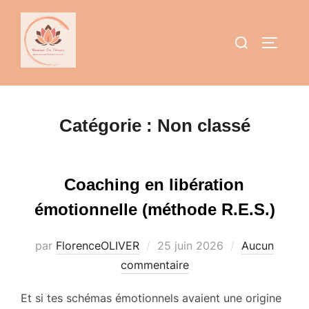
Aller
au
Rechercher :
PERMUT
contenu
Catégorie :
Non classé
Coaching en libération
émotionnelle (méthode R.E.S.)
Publié
par
FlorenceOLIVER
25 juin 2026
Aucun
le
commentaire
Et si tes schémas émotionnels avaient une origine