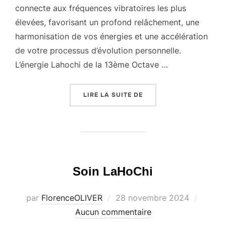
connecte aux fréquences vibratoires les plus
élevées, favorisant un profond relâchement, une
harmonisation de vos énergies et une accélération
de votre processus d’évolution personnelle.
L’énergie Lahochi de la 13ème Octave …
« SOIN LAHOCHI XIIIÈM
LIRE LA SUITE DE
Soin LaHoChi
Publié
par
FlorenceOLIVER
28 novembre 2024
le
Aucun commentaire