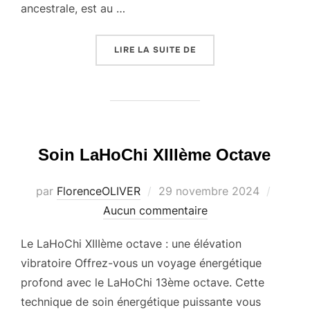
ancestrale, est au …
« CERTIFICATS ET EXPÉ
LIRE LA SUITE DE
Soin LaHoChi XIIIème Octave
Publié
par
FlorenceOLIVER
29 novembre 2024
le
Aucun commentaire
Le LaHoChi XIIIème octave : une élévation
vibratoire Offrez-vous un voyage énergétique
profond avec le LaHoChi 13ème octave. Cette
technique de soin énergétique puissante vous